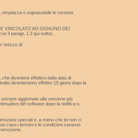
ca, rimpiazza e soprassiede le versioni
DI ESSERE VINCOLATO AD OGNUNO DEI
l paragr. 1.3 qui sotto).
er mezzo di:
 che diventerà effettivo dalla data di
ratto diventeranno effettivi 15 giorni dopo la
ia sempre aggiornato alla versione più
inuativo del software dopo la notifica o,
omozioni speciali e, a meno che lei non ci
to caso i termini e le condizioni saranno
 promozione.