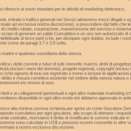
 riferisce ai nostri standard per le attività di marketing elettronico.
siti, entrate o traffico generati nei Servizi attraverso mezzi illegali o
ato ad esclusiva nostra discrezione), a prescindere dal fatto che lei
e di credito rubate, cospirazione, manomissione del servizio o sistema
 scopo di generare un saldo Cumulativo e un uso non autorizzato di qua
ntellettuale di terze parti (che, per dissipare ogni dubbio, include i nostri 
lento come da paragr.3.7 e 3.9 sotto.
à madre e qualsiasi sussidiaria della stessa.
ignifica i diritti correnti e futuri di tutti i brevetti, marchi, diritti di pr
ità (inclusi i nomi del dominio), progetti registrati, copyright (inclusi i 
rafici (che ognuno di essi sia registrato o meno e incluse le applicazion
ni diritto e misura correttiva esistente nel settore della stessa natura 
d estensioni e/o rinnovi di essi.
i titoli e ai collegamenti ipertestuali e ogni altro materiale marketing (c
 rendiamo disponibile in ogni altro modo e/o abbiamo approvato in anti
ferisce alla minima somma richiesta per aprire un conto Giocatore Dena
osito cumulativo per ogni giocatore, allo scopo di ottenere i requisiti 
ente contratto, riserviamo il diritto di modificare le somme indicate i
le somme sono calcolate in US$ e possono essere convertite in altre va
terminato a nostra esclusiva discrezione.