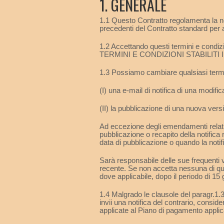
1. GENERALE
1.1 Questo Contratto regolamenta la nos
precedenti del Contratto standard per aff
1.2 Accettando questi termini e con
TERMINI E CONDIZIONI STABILITI IN Q
1.3 Possiamo cambiare qualsiasi termi
(I) una e-mail di notifica di una modific
(II) la pubblicazione di una nuova versi
Ad eccezione degli emendamenti relativi 
pubblicazione o recapito della notifica 
data di pubblicazione o quando la noti
Sarà responsabile delle sue frequenti vi
recente. Se non accetta nessuna di que
dove applicabile, dopo il periodo di 15
1.4 Malgrado le clausole del paragr.1.3
invii una notifica del contrario, cons
applicate al Piano di pagamento applica