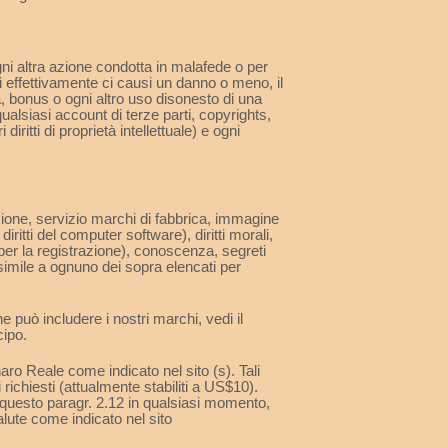
 ogni altra azione condotta in malafede o per
 effettivamente ci causi un danno o meno, il
, bonus o ogni altro uso disonesto di una
lsiasi account di terze parti, copyrights,
diritti di proprietà intellettuale) e ogni
ogettazione, servizio marchi di fabbrica, immagine
diritti del computer software), diritti morali,
i per la registrazione), conoscenza, segreti
o simile a ognuno dei sopra elencati per
he può includere i nostri marchi, vedi il
cipo.
ro Reale come indicato nel sito (s). Tali
richiesti (attualmente stabiliti a US$10).
n questo paragr. 2.12 in qualsiasi momento,
lute come indicato nel sito