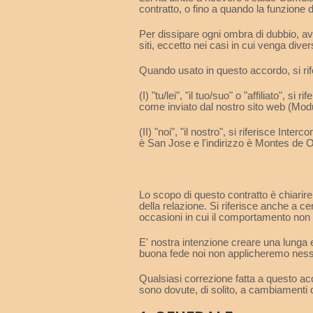
contratto, o fino a quando la funzione di
Per dissipare ogni ombra di dubbio, avrà
siti, eccetto nei casi in cui venga dive
Quando usato in questo accordo, si rif
(I) "tu/lei", "il tuo/suo" o "affiliato",
come inviato dal nostro sito web (Modulo
(II) "noi", "il nostro", si riferisce In
è San Jose e l'indirizzo è Montes de O
Lo scopo di questo contratto è chiarire 
della relazione. Si riferisce anche a c
occasioni in cui il comportamento non sia
E' nostra intenzione creare una lunga e 
buona fede noi non applicheremo nessu
Qualsiasi correzione fatta a questo acc
sono dovute, di solito, a cambiamenti 